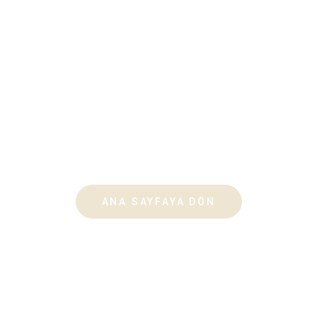
404
Aradığınız sayfa bulunamıyor gibi görünüyor. Endişelenmeyin,
ekibimize bilgi verildi ve sorunu aktif olarak araştırıyoruz. Lütfen
güncellemeler için daha sonra tekrar kontrol edin.
ANA SAYFAYA DÖN